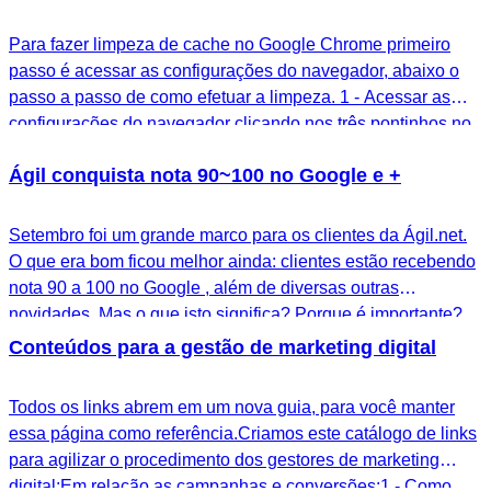
Para fazer limpeza de cache no Google Chrome primeiro
passo é acessar as configurações do navegador, abaixo o
passo a passo de como efetuar a limpeza. 1 - Acessar as
configurações do navegador clicando nos três pontinhos no
lado direito superior, conforme a foto; 2 - Clique em
Ágil conquista nota 90~100 no Google e +
"configurações"; 3 - Preencha o campo de…
Setembro foi um grande marco para os clientes da Ágil.net.
O que era bom ficou melhor ainda: clientes estão recebendo
nota 90 a 100 no Google , além de diversas outras
novidades. Mas o que isto significa? Porque é importante?
Como testar o desempenho do meu site? Entendendo como
Conteúdos para a gestão de marketing digital
o Google ranqueia o seu site…
Todos os links abrem em um nova guia, para você manter
essa página como referência.Criamos este catálogo de links
para agilizar o procedimento dos gestores de marketing
digital:Em relação as campanhas e conversões:1 - Como