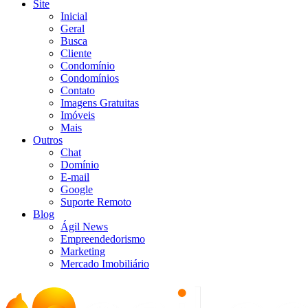
Site
Inicial
Geral
Busca
Cliente
Condomínio
Condomínios
Contato
Imagens Gratuitas
Imóveis
Mais
Outros
Chat
Domínio
E-mail
Google
Suporte Remoto
Blog
Ágil News
Empreendedorismo
Marketing
Mercado Imobiliário