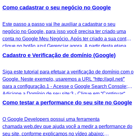
adicionar GTM (Google Tag Manager) no seu site;2 -
Como cadastrar o seu negócio no Google
Configurar conversões de formulários no Google ads via
GA4 com SITE…
Este passo a passo vai lhe auxiliar a cadastrar o seu
negócio no Google, para isso você precisa ter criado uma
conta no Google Meu Negócio. Após ter criado a sua conta
clique no botão azul Gerenciar agora. A partir desta etapa,
iremos começar a preencher as informações do seu negócio.
Cadastro e Verificação de domínio (Google)
1 - Nome da empresa.2 -…
Siga este tutorial para efetuar a verificação de domínio com o
Google. Neste exemplo, usaremos a URL “http://agil.net/”
para a configuração.1 - Acesse o Google Search Console;2 -
Adicione a Domínio de seu site;3 - Clique em “Continuar“
Automaticamente vai estar selecionada a opção TXT, neste
Como testar a performance do seu site no Google
caso é preciso mudar para CNAME (no campo que está
sublinhado em vermelho). Após…
O Google Developers possui uma ferramenta
chamada web.dev que ajuda você a medir a performance do
seu site, conforme explicamos no vídeo abaixo: