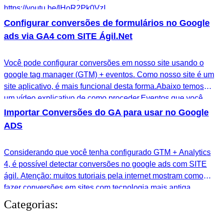
https://youtu.be/lHoR2Pk0VzI
Configurar conversões de formulários no Google
ads via GA4 com SITE Ágil.Net
Você pode configurar conversões em nosso site usando o
google tag manager (GTM) + eventos. Como nosso site é um
site aplicativo, é mais funcional desta forma.Abaixo temos
um vídeo explicativo de como proceder.Eventos que você
pode capturar: Gerais:routeChanged: Utilize este evento
Importar Conversões do GA para usar no Google
para rastrear mudanças de página;customerRegistration:
ADS
Ocorre quando o lead converte pela primeira
vez;customerLogin: Se esse lead…
Considerando que você tenha configurado GTM + Analytics
4, é possível detectar conversões no google ads com SITE
ágil. Atenção: muitos tutoriais pela internet mostram como
fazer conversões em sites com tecnologia mais antiga.
Nosso site é bem performático (é um SPA). O google detecta
Categorias:
conversões em SPA de uma forma diferente. * Lembre-se de